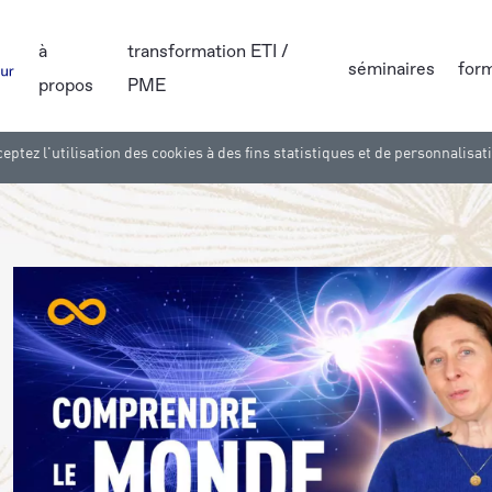
à
transformation ETI /
séminaires
for
propos
PME
eptez l'utilisation des cookies à des fins statistiques et de personnalisat