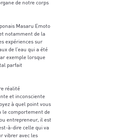
organe de notre corps
 japonais Masaru Emoto
e et notamment de la
es expériences sur
ux de l’eau qui a été
 Par exemple lorsque
al parfait
politique de
e réalité
politique de
ente et inconsciente
voyez à quel point vous
on le comportement de
ou entrepreneur, il est
st-à-dire celle qui va
r vibrer avec les