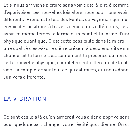
Et si nous arrivions à croire sans voir c’est-à-dire à comm
d’apprivoiser ces nouvelles lois alors nous pourrions avoir
différents. Prenons le test des Fentes de Feynman qui mo
envoie des positrons à travers deux fentes différentes, ces
avoir en même temps la forme d’un point et la forme d’une
physique quantique. C’est cette possibilité dans le micro – l
une dualité c’est-à-dire d’être présent à deux endroits e
Recevez un concentré de techniques issue
changerait la forme c’est seulement la présence ou non d’
de réussite des neurosciences et de la co
cette nouvelle physique, complètement différente de la ph
eils exclusifs issus des neurosciences, de l’épigénétique
développ
et notre vidéo de coaching, pour
vient la compléter sur tout ce qui est micro, qui nous don
ransformation humaine, directement applicables à vos pro
business tout en étant profondément ali
l’univers différente.
-première à nos formations, techniques avancées, sémina
que vous souhaitez accomplir.
 recherches et explorations à travers le monde.
LA VIBRATION
Ce sont ces lois là qu’on aimerait vous aider à apprivoise
pour quelque part changer votre réalité quotidienne. On
Pour mieux vous inspirer, dîtes-nous ce 
inspirer, dîtes-nous ce qui vous caractérise le mieux a