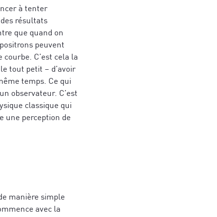
encer à tenter
 des résultats
ntre que quand on
 positrons peuvent
 courbe. C’est cela la
e tout petit – d’avoir
n même temps. Ce qui
s de stratégies
un observateur. C’est
hérence cardiaque
ysique classique qui
 et des
er votre
ne une perception de
jets.
gné(e) avec ce
ires et aux
r de manière simple
 commence avec la
qui vous
ujourd'hui
*