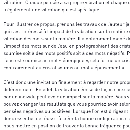
vibration. Chaque pensée a sa propre vibration et chaque 
caractérise le mieux aujourd'hui
*
a également une vibration qui est spécifique.
Pour illustrer ce propos, prenons les travaux de l’auteur
r votre demande.
*
Veuillez vérifier votre demande.
*
qui s’est intéressé à l’impact de la vibration sur la matièr
vibration des mots sur la matière. Il a notamment mené d
l’impact des mots sur de l’eau en photographiant des crista
soumise soit à des mots positifs soit à des mots négatifs.
JE M'ABONNE
l’eau est soumise au mot « énergique », cela forme un crist
JE M'ABONNE
contrairement au cristal soumis au mot « épuisement ».
C’est donc une invitation finalement à regarder notre propr
différemment. En effet, la vibration émise de façon consci
confidentialité
par un individu peut avoir un impact sur la matière. Vous 
pouvez changer les résultats que vous pourriez avoir sel
pensées négatives ou positives. Lorsque l’on est dirigeant 
donc essentiel de réussir à créer la bonne configuration c’e
nous mettre en position de trouver la bonne fréquence pou