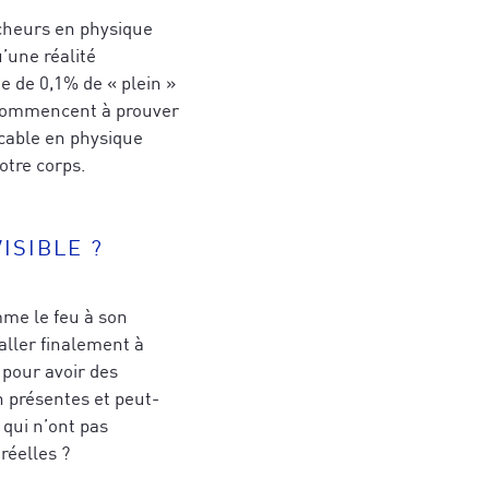
cheurs en physique
’une réalité
e de 0,1% de « plein »
s commencent à prouver
icable en physique
notre corps.
ISIBLE ?
mme le feu à son
aller finalement à
pour avoir des
en présentes et peut-
 qui n’ont pas
réelles ?