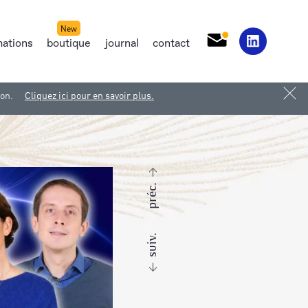
mations
boutique
journal
contact
ion.
Cliquez ici pour en savoir plus.
préc.
suiv.