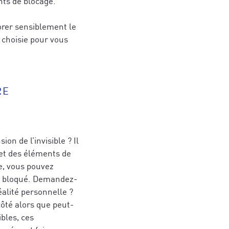
nts de blocage.
orer sensiblement le
 choisie pour vous
RE
on de l’invisible ? Il
s et des éléments de
le, vous pouvez
st bloqué. Demandez-
éalité personnelle ?
côté alors que peut-
ibles, ces