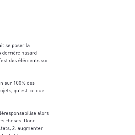
it se poser la
s derrière hasard
 c’est des éléments sur
ain sur 100% des
rojets, qu’est-ce que
 déresponsabilise alors
les choses. Donc
ltats, 2. augmenter