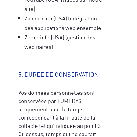
Pour mieux vous inspirer, dîtes-nous ce
site)
Pour mieux vous inspirer, dîtes-nous ce
qui vous caractérise le mieux aujourd'hui
*
Zapier.com (USA) (intégration
qui vous caractérise le mieux aujourd'hui
*
des applications web ensemble)
Zoom.info (USA) (gestion des
Veuillez vérifier votre demande.
*
webinaires)
Veuillez vérifier votre demande.
*
5. DURÉE DE CONSERVATION
JE M'ABONNE
JE M'ABONNE
Vos données personnelles sont
conservées par LUMERYS
politique de
uniquement pour le temps
confidentialité
politique de
correspondant à la finalité de la
confidentialité
collecte tel qu’indiquée au point 3.
Ci-dessus, temps qui ne saurait