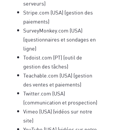
serveurs)
Stripe.com (USA) (gestion des
paiements)
SurveyMonkey.com (USA)
(questionnaires et sondages en
Recevez des conseils exclusifs issus des
ligne)
Recevez un concentré de techniques issues
neurosciences, de l’épigénétique et des
de stratégies de réussite des neurosciences
découvertes en transformation humaine,
Todoist.com (PT) (outil de
et de la cohérence cardiaque et notre vidéo
directement applicables à vos projets.
gestion des tâches)
développer votre
de coaching, pour
Accédez en avant-première à nos
Teachable.com (USA) (gestion
business tout en étant profondément
formations, techniques avancées,
des ventes et paiements)
aligné(e) avec ce que vous souhaitez
séminaires et aux coulisses de nos
accomplir.
recherches et explorations à travers le
Twitter.com (USA)
monde.
(communication et prospection)
Vimeo (USA) (vidéos sur notre
site)
YouTube (USA) (vidéos sur notre