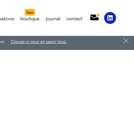
mations
boutique
journal
contact
ion.
Cliquez ici pour en savoir plus.