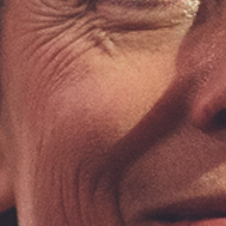
s de stratégies
hérence cardiaque
 et des
er votre
jets.
gné(e) avec ce
ires et aux
qui vous
ujourd'hui
*