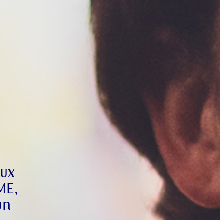
Recevez un concentré de techniques issue
de réussite des neurosciences et de la co
eils exclusifs issus des neurosciences, de l’épigénétique
développ
et notre vidéo de coaching, pour
ransformation humaine, directement applicables à vos pro
business tout en étant profondément ali
-première à nos formations, techniques avancées, sémina
que vous souhaitez accomplir.
 recherches et explorations à travers le monde.
aux
ME,
un
Pour mieux vous inspirer, dîtes-nous ce 
inspirer, dîtes-nous ce qui vous caractérise le mieux a