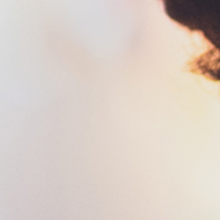
caractérise le mieux aujourd'hui
*
r votre demande.
*
Veuillez vérifier votre demande.
*
JE M'ABONNE
JE M'ABONNE
confidentialité