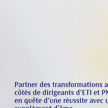
Recevez des cons
découvertes en t
Accédez en avant
coulisses de nos
Partner des transformations 
côtés de dirigeants d'ETI et P
en quête d'une réussite avec 
Pour mieux vous 