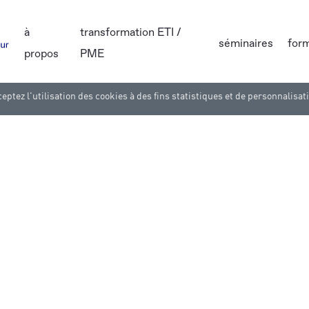
à
transformation ETI /
séminaires
for
propos
PME
eptez l'utilisation des cookies à des fins statistiques et de personnalisat