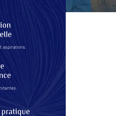
tion
elle
t aspirations.
de
nce
mitantes.
 pratique