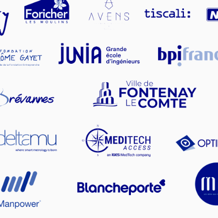
caractérise le mieux aujourd'hui
*
r votre demande.
*
Veuillez vérifier votre demande.
*
JE M'ABONNE
JE M'ABONNE
confidentialité