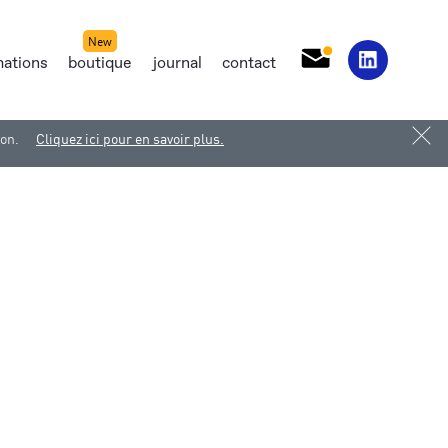
mations
boutique
journal
contact
ion.
Cliquez ici pour en savoir plus.