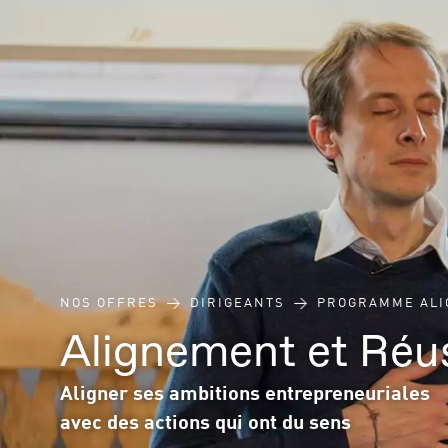
NOS OFFRES
DIRIGEANTS
PROGRAMME ALI
Alignement et Réu
Aligner ses ambitions entrepreneuriales
avec des actions qui ont du sens