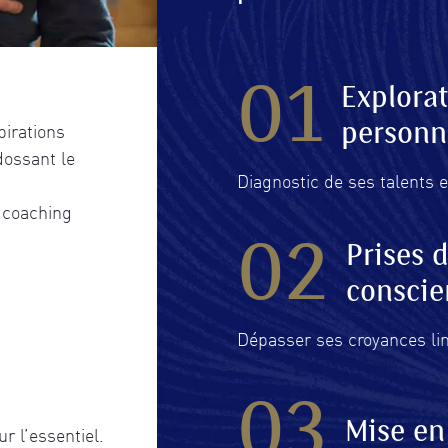
01
Explora
pirations
personn
dossant le
Diagnostic de ses talents e
 coaching
02
Prises 
conscie
Dépasser ses croyances li
03
Mise en
r l’essentiel.