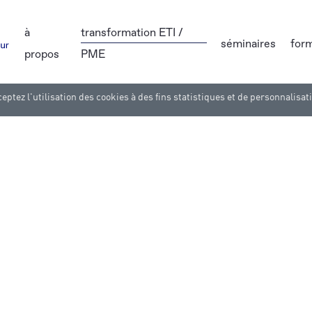
à
transformation ETI /
séminaires
for
propos
PME
eptez l'utilisation des cookies à des fins statistiques et de personnalisat