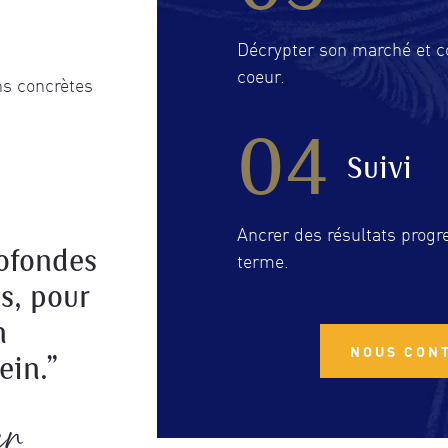
Décrypter son marché et co
coeur.
ons concrètes
04
Suivi
Ancrer des résultats progre
rofondes
terme.
s, pour
n
NOUS CON
ein.”
en