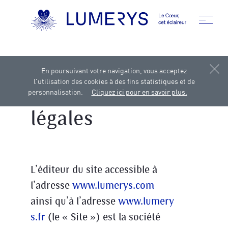
En poursuivant votre navigation, vous acceptez
ACCUEIL
MENTIONS LÉGALES
l'utilisation des cookies à des fins statistiques et de
Mentions
personnalisation.
Cliquez ici pour en savoir plus.
légales
L’éditeur du site accessible à
l’adresse
www.lumerys.com
ainsi qu’à l’adresse
www.lumery
s.fr
(le « Site ») est la société