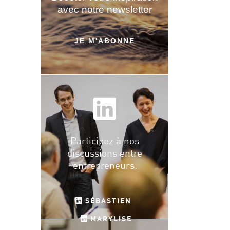
avec notre newsletter
JE M'ABONNE
Participez à nos
discussions entre
entrepreneurs.
SÉBASTIEN
MARYLISE