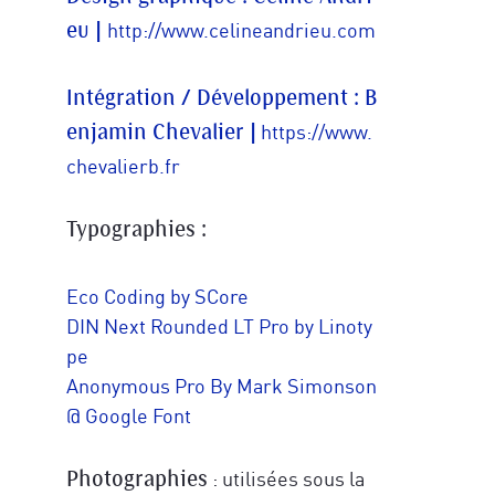
http://www.celineandrieu.com
eu |
Pour mieux vous inspirer, dîtes-nous ce
Pour mieux vous inspirer, dîtes-nous ce
qui vous caractérise le mieux aujourd'hui
*
Intégration / Développement : B
qui vous caractérise le mieux aujourd'hui
*
https://www.
enjamin Chevalier |
chevalierb.fr
Veuillez vérifier votre demande.
*
Veuillez vérifier votre demande.
*
Typographies :
Eco Coding by S­Core
JE M'ABONNE
DIN Next Rounded LT Pro by Linoty
JE M'ABONNE
pe
Anonymous Pro By Mark Simonson
@ Google Font
politique de
confidentialité
politique de
confidentialité
: utilisées sous la
Photographies