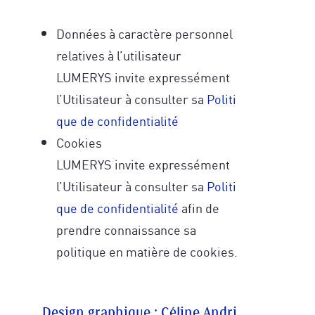
Données à caractère personnel
relatives à l’utilisateur
LUMERYS invite expressément
l’Utilisateur à consulter sa
Politi
que de confidentialité
Recevez des conseils exclusifs issus des
Cookies
Recevez un concentré de techniques issues
neurosciences, de l’épigénétique et des
de stratégies de réussite des neurosciences
découvertes en transformation humaine,
LUMERYS invite expressément
et de la cohérence cardiaque et notre vidéo
directement applicables à vos projets.
l’Utilisateur à consulter sa
Politi
développer votre
de coaching, pour
Accédez en avant-première à nos
que de confidentialité
afin de
business tout en étant profondément
formations, techniques avancées,
prendre connaissance sa
aligné(e) avec ce que vous souhaitez
séminaires et aux coulisses de nos
accomplir.
recherches et explorations à travers le
politique en matière de cookies.
monde.
Design graphique : Céline Andri