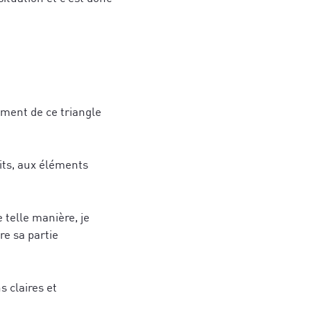
ement de ce triangle
s de stratégies
hérence cardiaque
 et des
aits, aux éléments
er votre
jets.
gné(e) avec ce
ires et aux
 telle manière, je
re sa partie
ns claires et
qui vous
ujourd'hui
*