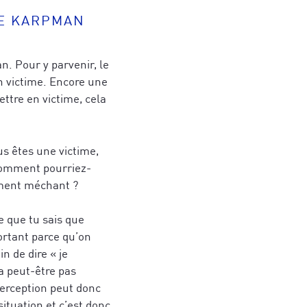
DE KARPMAN
n. Pour y parvenir, le
n victime. Encore une
ttre en victime, cela
us êtes une victime,
 comment pourriez-
aiment méchant ?
e que tu sais que
portant parce qu’on
n de dire « je
 a peut-être pas
perception peut donc
ituation et c’est donc