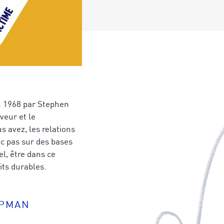
n 1968 par Stephen
veur et le
s avez, les relations
nc pas sur des bases
l, être dans ce
its durables.
RPMAN