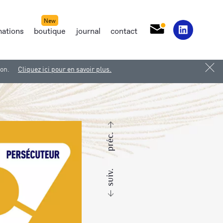
mations
boutique
journal
contact
ion.
Cliquez ici pour en savoir plus.
préc.
suiv.