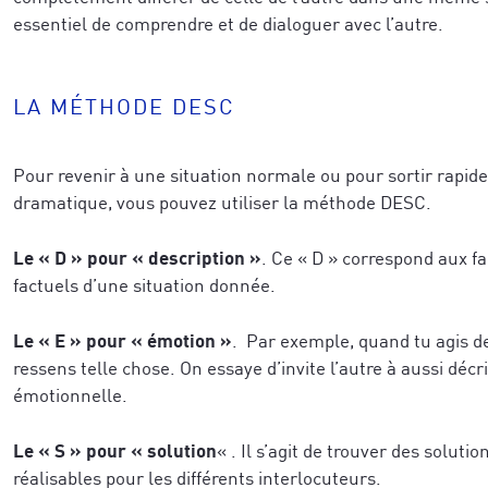
essentiel de comprendre et de dialoguer avec l’autre.
LA MÉTHODE DESC
Pour revenir à une situation normale ou pour sortir rapid
dramatique, vous pouvez utiliser la méthode DESC.
Recevez un concentré de techniques issue
de réussite des neurosciences et de la co
eils exclusifs issus des neurosciences, de l’épigénétique
Le « D » pour « description »
. Ce « D » correspond aux f
développ
et notre vidéo de coaching, pour
ransformation humaine, directement applicables à vos pro
factuels d’une situation donnée.
business tout en étant profondément ali
-première à nos formations, techniques avancées, sémina
que vous souhaitez accomplir.
 recherches et explorations à travers le monde.
Le « E » pour « émotion »
. Par exemple, quand tu agis de
ressens telle chose. On essaye d’invite l’autre à aussi décri
émotionnelle.
Le « S » pour « solution
« . Il s’agit de trouver des solutio
Pour mieux vous inspirer, dîtes-nous ce 
réalisables pour les différents interlocuteurs.
inspirer, dîtes-nous ce qui vous caractérise le mieux a