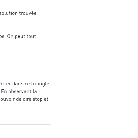
a solution trouvée
ps. On peut tout
politique de
entrer dans ce triangle
 En observant la
politique de
ouvoir de dire stop et