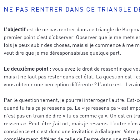
NE PAS RENTRER DANS CE TRIANGLE 
L’objectif
est de ne pas rentrer dans ce triangle de Karpma
premier point c’est d’observer. Observer que je me mets e
fois je peux subir des choses, mais si je commence à me me
veut dire que je me déresponsabilise quelque part.
Le deuxième point :
vous avez le droit de ressentir que vo
mais il ne faut pas rester dans cet état. La question est :
vous obtenir une perception différente ? L’autre est-il vr
Par le questionnement, je pourrai interroger l’autre. Est-c
quand tu fais ça je ressens ça. Le « je ressens ça » est im
n’est pas en train de dire « tu es comme ça ». On est en trai
ressens ». Peut-être j’ai tort, mais je ressens. L’autre n’en
conscience et c’est donc une invitation à dialoguer. Votre 
complètement différer de celle de l’autre dans une même s