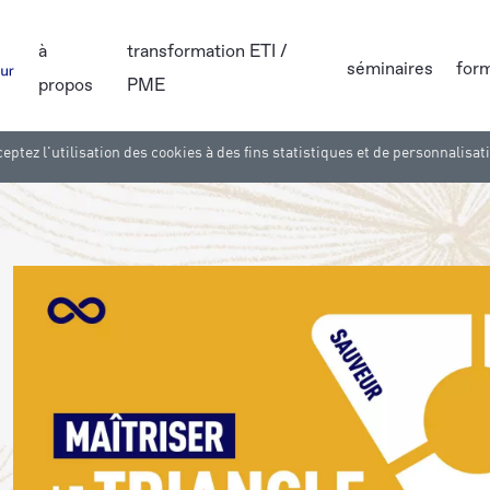
à
transformation ETI /
séminaires
for
propos
PME
eptez l'utilisation des cookies à des fins statistiques et de personnalisat