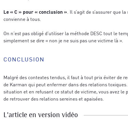
caractérise le mieux aujourd'hui
*
Le « C » pour « conclusion »
. Il s’agit de s’assurer que l
convienne à tous.
r votre demande.
*
Veuillez vérifier votre demande.
*
On n’est pas obligé d’utiliser la méthode DESC tout le tem
simplement se dire « non je ne suis pas une victime là ».
JE M'ABONNE
CONCLUSION
JE M'ABONNE
Malgré des contextes tendus, il faut à tout prix éviter de r
de Karman qui peut enfermer dans des relations toxiques.
situation et en refusant ce statut de victime, vous avez le p
confidentialité
de retrouver des relations sereines et apaisées.
L'article en version vidéo