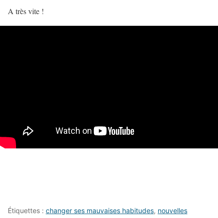
A très vite !
Étiquettes :
changer ses mauvaises habitudes
,
nouvelles