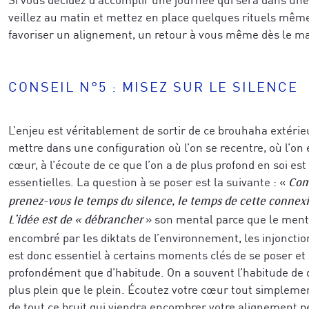
caractérise le mieux aujourd'hui
*
veillez au matin et mettez en place quelques rituels même
favoriser un alignement, un retour à vous même dès le ma
r votre demande.
*
Veuillez vérifier votre demande.
*
CONSEIL N°5 : MISEZ SUR LE SILENCE
L’enjeu est véritablement de sortir de ce brouhaha extérie
JE M'ABONNE
mettre dans une configuration où l’on se recentre, où l’on 
JE M'ABONNE
cœur, à l’écoute de ce que l’on a de plus profond en soi est
essentielles. La question à se poser est la suivante : «
Comb
prenez-vous le temps du silence, le temps de cette connexi
» son mental parce que le menta
confidentialité
L’idée est de « débrancher
encombré par les diktats de l’environnement, les injonctions,
est donc essentiel à certains moments clés de se poser et 
profondément que d’habitude. On a souvent l’habitude de di
plus plein que le plein. Écoutez votre cœur tout simpleme
de tout ce bruit qui viendra encombrer votre alignement p