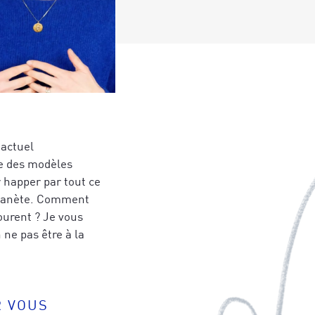
 actuel
se des modèles
r happer par tout ce
a planète. Comment
tourent ? Je vous
 ne pas être à la
R VOUS