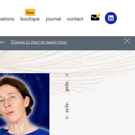
mations
boutique
journal
contact
ion.
Cliquez ici pour en savoir plus.
préc.
suiv.