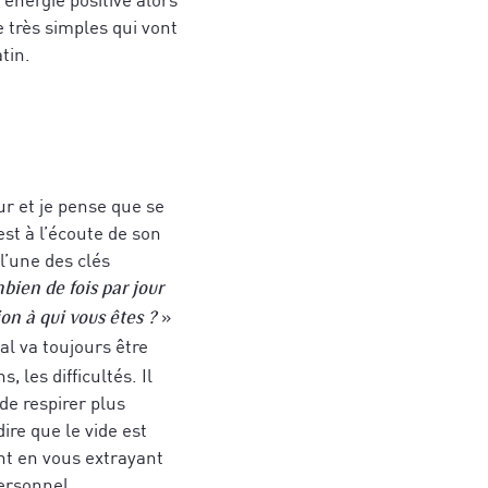
 très simples qui vont
tin.
ur et je pense que se
est à l’écoute de son
 l’une des clés
ien de fois par jour
politique de
»
on à qui vous êtes ?
politique de
l va toujours être
 les difficultés. Il
de respirer plus
re que le vide est
nt en vous extrayant
ersonnel.