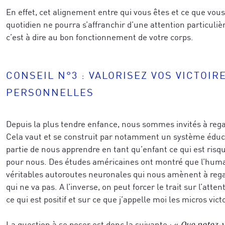
En effet, cet alignement entre qui vous êtes et ce que vou
quotidien ne pourra s’affranchir d’une attention particuliè
c’est à dire au bon fonctionnement de votre corps.
CONSEIL N°3 : VALORISEZ VOS VICTOIR
PERSONNELLES
Depuis la plus tendre enfance, nous sommes invités à rega
Cela vaut et se construit par notamment un système éducat
partie de nous apprendre en tant qu’enfant ce qui est risqu
pour nous. Des études américaines ont montré que l’huma
véritables autoroutes neuronales qui nous amènent à rega
qui ne va pas. A l’inverse, on peut forcer le trait sur l’atten
ce qui est positif et sur ce que j’appelle moi les micros vic
La question à se poser est donc la suivante : «