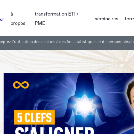
à
transformation ETI /
séminaires
for
propos
PME
eptez l'utilisation des cookies à des fins statistiques et de personnalisat