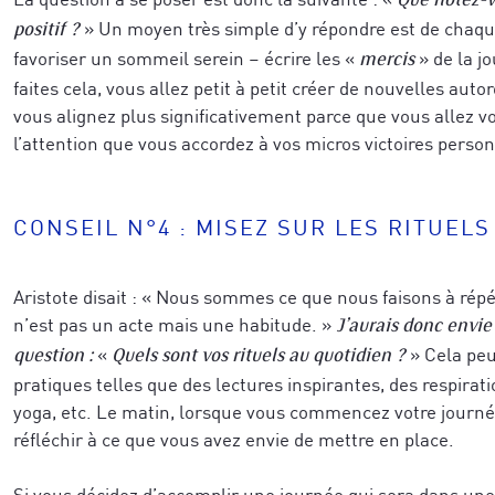
Que notez-v
» Un moyen très simple d’y répondre est de chaque
positif ?
favoriser un sommeil serein – écrire les «
» de la j
mercis
faites cela, vous allez petit à petit créer de nouvelles aut
vous alignez plus significativement parce que vous allez vo
l’attention que vous accordez à vos micros victoires person
Recevez un concentré de techniques issue
CONSEIL N°4 : MISEZ SUR LES RITUEL
de réussite des neurosciences et de la co
eils exclusifs issus des neurosciences, de l’épigénétique
développ
et notre vidéo de coaching, pour
ransformation humaine, directement applicables à vos pro
business tout en étant profondément ali
Aristote disait : « Nous sommes ce que nous faisons à répét
-première à nos formations, techniques avancées, sémina
que vous souhaitez accomplir.
n’est pas un acte mais une habitude. »
J’aurais donc envie
 recherches et explorations à travers le monde.
«
» Cela peu
question :
Quels sont vos rituels au quotidien ?
pratiques telles que des lectures inspirantes, des respirat
yoga, etc. Le matin, lorsque vous commencez votre journée,
réfléchir à ce que vous avez envie de mettre en place.
Pour mieux vous inspirer, dîtes-nous ce 
inspirer, dîtes-nous ce qui vous caractérise le mieux a
Si vous décidez d’accomplir une journée qui sera dans une 