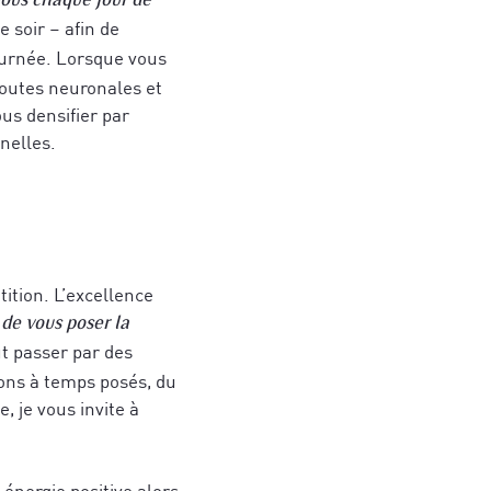
ous chaque jour de
 soir – afin de
ournée. Lorsque vous
oroutes neuronales et
us densifier par
nelles.
s de stratégies
S
hérence cardiaque
 et des
er votre
jets.
gné(e) avec ce
ition. L’excellence
ires et aux
 de vous poser la
t passer par des
ions à temps posés, du
 je vous invite à
qui vous
ujourd'hui
*
énergie positive alors