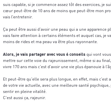
suis capable, si je commence assez tôt des exercices, je su
cœur peut-être de 10 ans de moins que peut-être mon prop
vais l’entretenir.
Ça peut être aussi d’avoir une peau qui a une apparence p
vais faire attention à certains éléments et auquel cas, je v
moins de rides et ma peau va être plus rayonnante.
Recevez un concentré de techniques issue
de réussite des neurosciences et de la co
Alors, je vais partager avec vous 6 conseils
qui vont vous
eils exclusifs issus des neurosciences, de l’épigénétique
développ
et notre vidéo de coaching, pour
mettre sur cette voie du rajeunissement, même si au final, 
ransformation humaine, directement applicables à vos pro
business tout en étant profondément ali
vivre 170 ans mais c’est d’avoir une vie plus épanouie à l’
-première à nos formations, techniques avancées, sémina
que vous souhaitez accomplir.
 recherches et explorations à travers le monde.
Et peut-être qu’elle sera plus longue, en effet, mais c’est 
de votre vie actuelle, avec une meilleure santé psychique,
sentir en pleine vitalité.
C’est aussi ça, rajeunir.
Pour mieux vous inspirer, dîtes-nous ce 
inspirer, dîtes-nous ce qui vous caractérise le mieux a