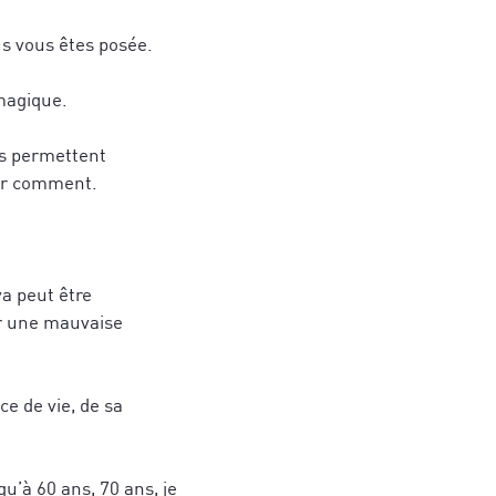
s vous êtes posée.
 magique.
us permettent
uer comment.
va peut être
ur une mauvaise
ce de vie, de sa
qu’à 60 ans, 70 ans, je