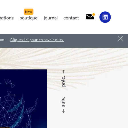
mations
boutique
journal
contact
ion.
Cliquez ici pour en savoir plus.
préc.
suiv.