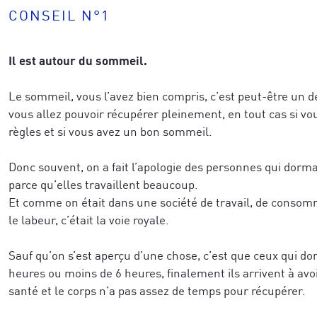
CONSEIL N°1
caractérise le mieux aujourd'hui
*
r votre demande.
*
Il est autour du sommeil.
Veuillez vérifier votre demande.
*
Le sommeil, vous l’avez bien compris, c’est peut-être un
vous allez pouvoir récupérer pleinement, en tout cas si vo
règles et si vous avez un bon sommeil.
JE M'ABONNE
JE M'ABONNE
Donc souvent, on a fait l’apologie des personnes qui dor
parce qu’elles travaillent beaucoup.
Et comme on était dans une société de travail, de consomm
le labeur, c’était la voie royale.
confidentialité
Sauf qu’on s’est aperçu d’une chose, c’est que ceux qui d
heures ou moins de 6 heures, finalement ils arrivent à avo
santé et le corps n’a pas assez de temps pour récupérer.