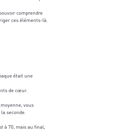
z pouvoir comprendre
orriger ces éléments-là.
diaque était une
ents de cœur.
e moyenne, vous
 la seconde.
t à 70, mais au final,