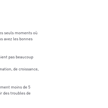
 des seuls moments où
us avez les bonnes
maient pas beaucoup
politique de
ation, de croissance,
politique de
orment moins de 5
ir des troubles de