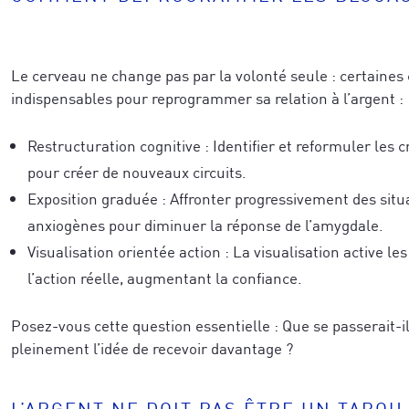
caractérise le mieux aujourd'hui
*
Le cerveau ne change pas par la volonté seule : certaines 
r votre demande.
*
Veuillez vérifier votre demande.
*
indispensables pour reprogrammer sa relation à l’argent :
Restructuration cognitive : Identifier et reformuler les 
pour créer de nouveaux circuits.
JE M'ABONNE
Exposition graduée : Affronter progressivement des situ
JE M'ABONNE
anxiogènes pour diminuer la réponse de l’amygdale.
Visualisation orientée action : La visualisation active 
l’action réelle, augmentant la confiance.
confidentialité
Posez-vous cette question essentielle : Que se passerait-il
pleinement l’idée de recevoir davantage ?
L’ARGENT NE DOIT PAS ÊTRE UN TABOU