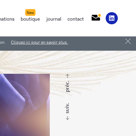
mations
boutique
journal
contact
ion.
Cliquez ici pour en savoir plus.
préc.
suiv.