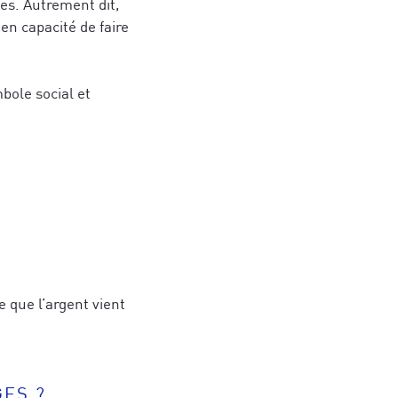
les. Autrement dit,
en capacité de faire
bole social et
s de stratégies
hérence cardiaque
 et des
er votre
jets.
gné(e) avec ce
ires et aux
e que l’argent vient
qui vous
ES ?
ujourd'hui
*