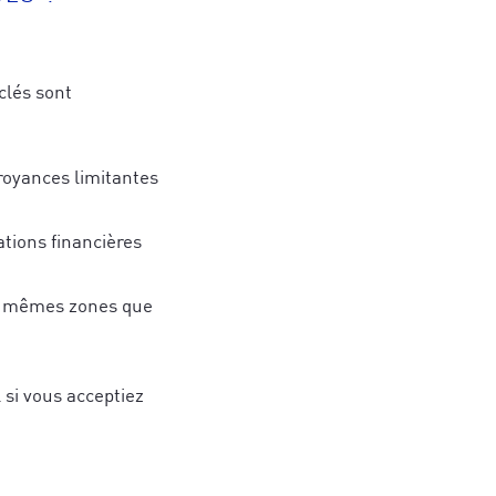
clés sont
croyances limitantes
ations financières
politique de
les mêmes zones que
politique de
 si vous acceptiez