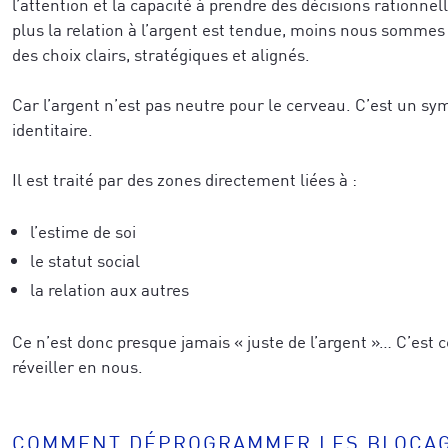
l’attention et la capacité à prendre des décisions rationnel
plus la relation à l’argent est tendue, moins nous sommes 
des choix clairs, stratégiques et alignés.
Car l’argent n’est pas neutre pour le cerveau. C’est un sym
identitaire.
Il est traité par des zones directement liées à :
Recevez un concentré de techniques issue
de réussite des neurosciences et de la co
eils exclusifs issus des neurosciences, de l’épigénétique
l’estime de soi
développ
et notre vidéo de coaching, pour
ransformation humaine, directement applicables à vos pro
le statut social
business tout en étant profondément ali
-première à nos formations, techniques avancées, sémina
que vous souhaitez accomplir.
la relation aux autres
 recherches et explorations à travers le monde.
Ce n’est donc presque jamais « juste de l’argent »… C’est c
réveiller en nous.
Pour mieux vous inspirer, dîtes-nous ce 
COMMENT DÉPROGRAMMER LES BLOCAG
inspirer, dîtes-nous ce qui vous caractérise le mieux a