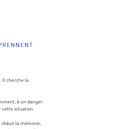
PPRENNENT
 Il cherche la
iemment, à un danger
r cette situation.
 réduit la mémoire,