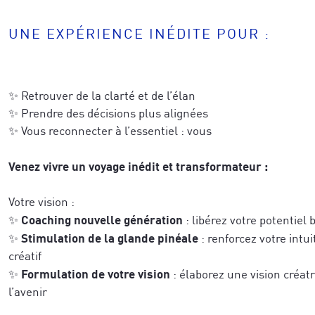
UNE EXPÉRIENCE INÉDITE POUR :
✨ Retrouver de la clarté et de l’élan
✨ Prendre des décisions plus alignées
✨ Vous reconnecter à l’essentiel : vous
Recevez un concentré de techniques issue
de réussite des neurosciences et de la co
eils exclusifs issus des neurosciences, de l’épigénétique
Venez vivre un voyage inédit et transformateur :
développ
et notre vidéo de coaching, pour
ransformation humaine, directement applicables à vos pro
business tout en étant profondément ali
-première à nos formations, techniques avancées, sémina
Votre vision :
que vous souhaitez accomplir.
 recherches et explorations à travers le monde.
Coaching nouvelle génération
✨
: libérez votre potentiel 
Stimulation de la glande pinéale
✨
: renforcez votre intui
créatif
Formulation de votre vision
✨
: élaborez une vision créatr
l’avenir
Pour mieux vous inspirer, dîtes-nous ce 
inspirer, dîtes-nous ce qui vous caractérise le mieux a