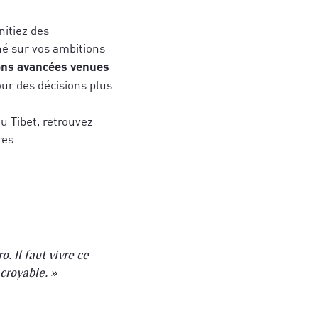
initiez des
né sur vos ambitions
ons avancées venues
our des décisions plus
u Tibet, retrouvez
res
politique de
politique de
 Il faut vivre ce
ncroyable. »