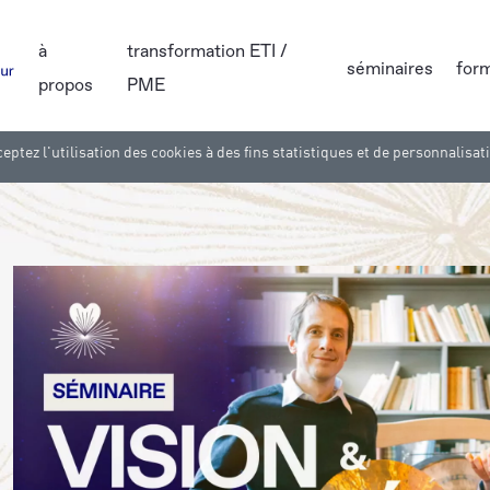
à
transformation ETI /
séminaires
for
propos
PME
eptez l'utilisation des cookies à des fins statistiques et de personnalisat