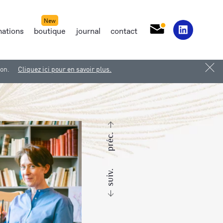
mations
boutique
journal
contact
ion.
Cliquez ici pour en savoir plus.
préc.
suiv.