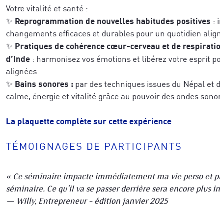
Votre vitalité et santé :
caractérise le mieux aujourd'hui
*
Reprogrammation de nouvelles habitudes positives
✨
: 
changements efficaces et durables pour un quotidien alig
r votre demande.
*
Pratiques de
cohérence cœur-cerveau et de respirati
✨
Veuillez vérifier votre demande.
*
d’Inde
: harmonisez vos émotions et libérez votre esprit p
alignées
Bains sonores :
✨
par des techniques issues du Népal et d
calme, énergie et vitalité grâce au pouvoir des ondes sono
JE M'ABONNE
JE M'ABONNE
La plaquette complète sur cette expérience
TÉMOIGNAGES DE PARTICIPANTS
confidentialité
« Ce séminaire impacte immédiatement ma vie perso et pro.
séminaire. Ce qu’il va se passer derrière sera encore plus i
— Willy, Entrepreneur – édition janvier 2025