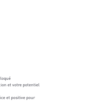
s de stratégies
hérence cardiaque
 et des
er votre
jets.
gné(e) avec ce
ires et aux
bloqué
tion et votre potentiel
ice et positive pour
qui vous
ujourd'hui
*