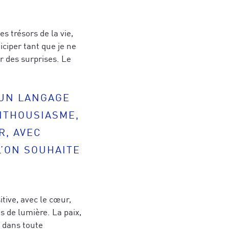
s trésors de la vie,
ciper tant que je ne
ir des surprises. Le
 UN LANGAGE
ENTHOUSIASME,
R, AVEC
politique de
L’ON SOUHAITE
politique de
itive, avec le cœur,
is de lumière. La paix,
s dans toute