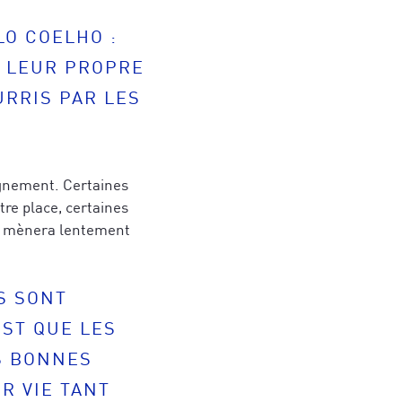
LO COELHO :
A LEUR PROPRE
URRIS PAR LES
ignement. Certaines
tre place, certaines
us mènera lentement
S SONT
EST QUE LES
S BONNES
R VIE TANT