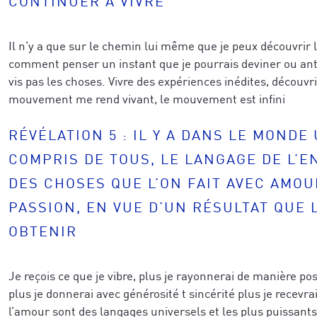
caractérise le mieux aujourd'hui
*
Il n’y a que sur le chemin lui même que je peux découvrir le
r votre demande.
*
comment penser un instant que je pourrais deviner ou anti
Veuillez vérifier votre demande.
*
vis pas les choses. Vivre des expériences inédites, découvr
mouvement me rend vivant, le mouvement est infini
RÉVÉLATION 5 : IL Y A DANS LE MONDE
JE M'ABONNE
COMPRIS DE TOUS, LE LANGAGE DE L’
JE M'ABONNE
DES CHOSES QUE L’ON FAIT AVEC AMOU
PASSION, EN VUE D’UN RÉSULTAT QUE 
confidentialité
OBTENIR
Je reçois ce que je vibre, plus je rayonnerai de manière pos
plus je donnerai avec générosité t sincérité plus je recevra
l’amour sont des langages universels et les plus puissant