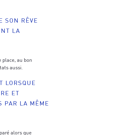
E SON RÊVE
ENT LA
 place, au bon
tats aussi.
NT LORSQUE
RE ET
S PAR LA MÊME
éparé alors que