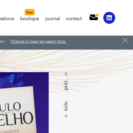
mations
boutique
journal
contact
ion.
Cliquez ici pour en savoir plus.
préc.
suiv.