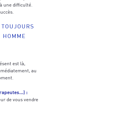
à une difficulté.
succès.
R TOUJOURS
N HOMME
ésent est là,
immédiatement, au
moment.
apeutes…) :
eur de vous vendre