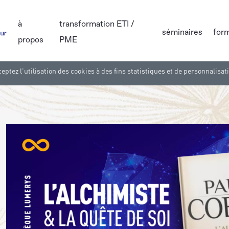
à
transformation ETI /
séminaires
for
propos
PME
eptez l'utilisation des cookies à des fins statistiques et de personnalisat