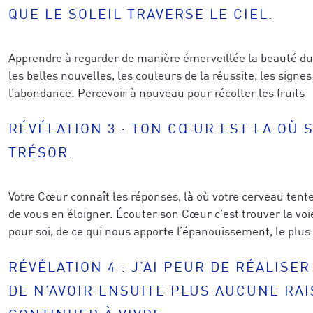
QUE LE SOLEIL TRAVERSE LE CIEL.
Apprendre à regarder de manière émerveillée la beauté du
les belles nouvelles, les couleurs de la réussite, les signe
l’abondance. Percevoir à nouveau pour récolter les fruits
RÉVÉLATION 3 : TON CŒUR EST LA OÙ 
Recevez un concentré de techniques issue
TRÉSOR.
de réussite des neurosciences et de la co
eils exclusifs issus des neurosciences, de l’épigénétique
développ
et notre vidéo de coaching, pour
ransformation humaine, directement applicables à vos pro
business tout en étant profondément ali
-première à nos formations, techniques avancées, sémina
Votre Cœur connaît les réponses, là où votre cerveau tente
que vous souhaitez accomplir.
 recherches et explorations à travers le monde.
de vous en éloigner. Écouter son Cœur c’est trouver la voi
pour soi, de ce qui nous apporte l’épanouissement, le plus
RÉVÉLATION 4 : J’AI PEUR DE RÉALISE
DE N’AVOIR ENSUITE PLUS AUCUNE RA
Pour mieux vous inspirer, dîtes-nous ce 
CONTINUER À VIVRE
inspirer, dîtes-nous ce qui vous caractérise le mieux a