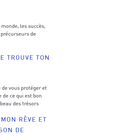
 monde, les succès,
s précurseurs de
SE TROUVE TON
s de stratégies
hérence cardiaque
 et des
er votre
jets.
gné(e) avec ce
ires et aux
 de vous protéger et
e de ce qui est bon
 beau des trésors
R MON RÊVE ET
ISON DE
qui vous
ujourd'hui
*